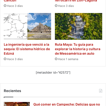
Cancún
ferrocarril en Zoh-Laguna
Hace 3 días
Hace 3 días
La ingeniería que venció a la
Ruta Maya: Tu guía para
sequía: El sistema hídrico de
explorar la historia y cultura
Edzná
de Mesoamérica en auto
Hace 3 días
Hace 1 semana
[metaslider id="42572"]
Recientes
Qué comer en Campeche: Delicias que no