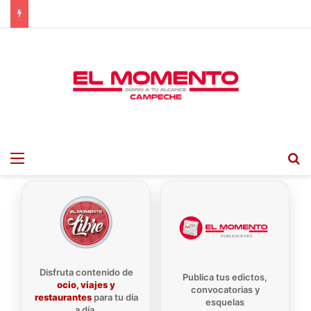
Menu
B
Disfruta contenido de
Publica tus edictos,
ocio, viajes y
convocatorias y
restaurantes
para tu día
esquelas
a día.