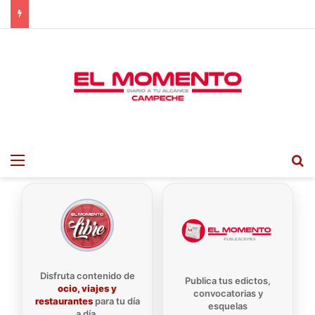
Menu
B
Disfruta contenido de
Publica tus edictos,
ocio, viajes y
convocatorias y
restaurantes
para tu día
esquelas
a día.