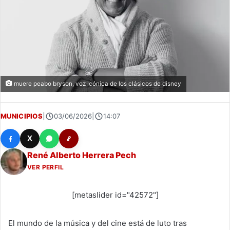
muere peabo bryson, voz icónica de los clásicos de disney
MUNICIPIOS
|
03/06/2026
|
14:07
X
René Alberto Herrera Pech
VER PERFIL
[metaslider id="42572"]
El mundo de la música y del cine está de luto tras