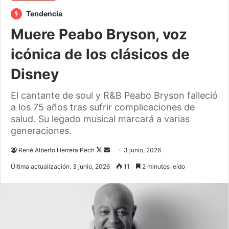
Tendencia
Muere Peabo Bryson, voz
icónica de los clásicos de
Disney
El cantante de soul y R&B Peabo Bryson falleció
a los 75 años tras sufrir complicaciones de
salud. Su legado musical marcará a varias
generaciones.
Follow
Send
René Alberto Herrera Pech
3 junio, 2026
on
an
Última actualización: 3 junio, 2026
11
2 minutos leído
X
email