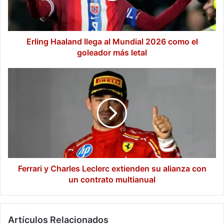
como
el
goleador
más
Erling Haaland llega al Mundial 2026 como el
letal
goleador más letal
Ferrari
y
Charles
Leclerc
extienden
su
alianza
con
un
contrato
Ferrari y Charles Leclerc extienden su alianza con
multianual
un contrato multianual
Artículos Relacionados