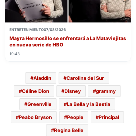
ENTRETENIMIENTO
07/08/2026
Mayra Hermosillo se enfrentará a La Mataviejitas
en nueva serie de HBO
19:43
Aladdin
Carolina del Sur
Céline Dion
Disney
grammy
Greenville
La Bella y la Bestia
Peabo Bryson
People
Principal
Regina Belle