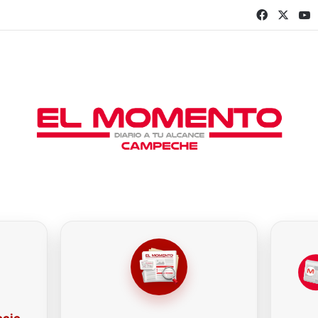
Faceboo
X
Y