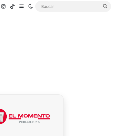
k
ouTube
Instagram
TikTok
Sidebar
Switch skin
Buscar