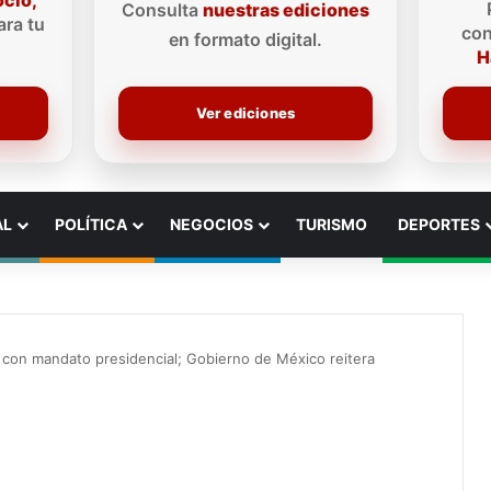
ocio,
Consulta
nuestras ediciones
ra tu
con
en formato digital.
H
Ver ediciones
AL
POLÍTICA
NEGOCIOS
TURISMO
DEPORTES
on mandato presidencial; Gobierno de México reitera