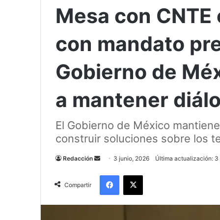
Mesa con CNTE 
con mandato pre
Gobierno de Méx
a mantener diál
El Gobierno de México mantiene 
construir soluciones sobre los t
Send
Redacción
3 junio, 2026
Última actualización: 3
an
Facebook
X
email
Compartir