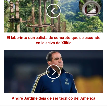
surrealista
de
concreto
que
se
esconde
en
la
El laberinto surrealista de concreto que se esconde
selva
en la selva de Xilitla
de
Xilitla
André
Jardine
deja
de
ser
técnico
del
América
André Jardine deja de ser técnico del América