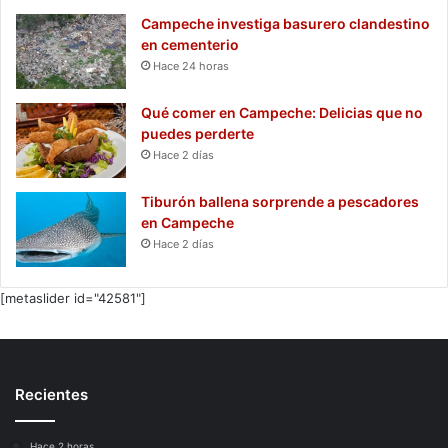
Campeche investiga basurero clandestino
en cementerio
Hace 24 horas
Qué comer en Campeche: Delicias que no
puedes perderte
Hace 2 días
Tiburón ballena sorprende a pescadores
en Campeche
Hace 2 días
[metaslider id="42581"]
Recientes
Hace 2 horas