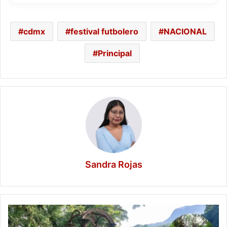
cdmx
festival futbolero
NACIONAL
Principal
Sandra Rojas
El
laberinto