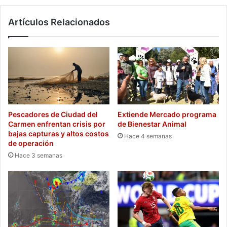
Artículos Relacionados
Pescadores de Ciudad del
Extiende Mercado programa
Carmen enfrentan crisis por
de Bienestar Animal
bajas capturas y altos costos
Hace 4 semanas
de operación
Hace 3 semanas