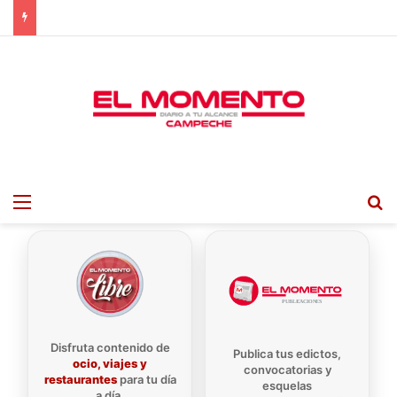
Menu
B
Disfruta contenido de
Publica tus edictos,
ocio, viajes y
convocatorias y
restaurantes
para tu día
esquelas
a día.