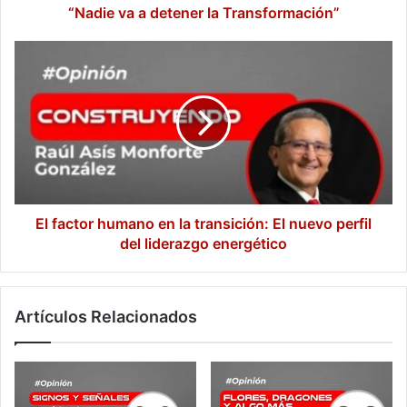
“Nadie va a detener la Transformación”
El
factor
humano
en
la
transición:
El
nuevo
perfil
del
El factor humano en la transición: El nuevo perfil
liderazgo
del liderazgo energético
energético
Artículos Relacionados