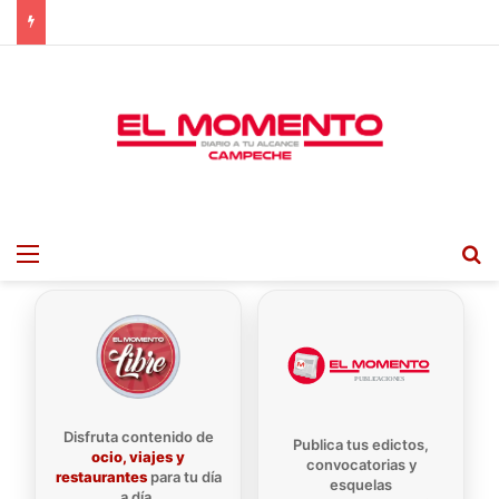
Menu
B
Disfruta contenido de
Publica tus edictos,
ocio, viajes y
convocatorias y
restaurantes
para tu día
esquelas
a día.