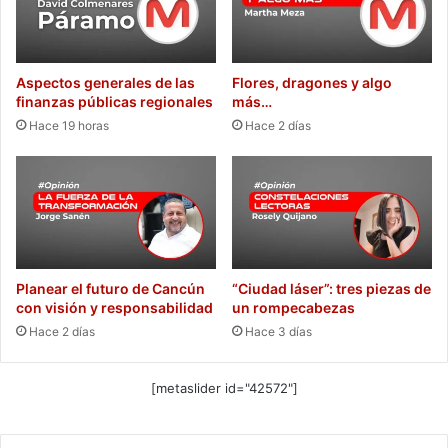
Aspectos generales de las
Flores, dragones y algo
finanzas públicas regionales
más…
Hace 19 horas
Hace 2 días
Planear el futuro de Cancún
“Ciudad láser”: tres piezas de
con visión y responsabilidad
un rompecabezas
Hace 2 días
Hace 3 días
[metaslider id="42572"]