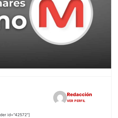
Redacción
VER PERFIL
ider id="42572"]