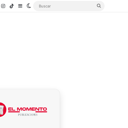
k
ouTube
Instagram
TikTok
Sidebar
Switch skin
Buscar