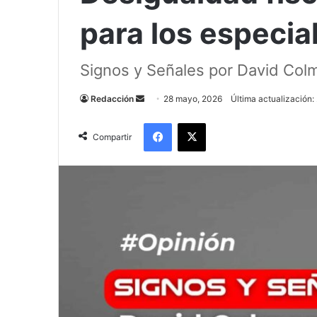
para los especia
Signos y Señales por David Co
Send
Redacción
28 mayo, 2026
Última actualización
an
Facebook
X
email
Compartir