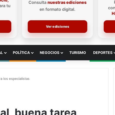
ocio,
Consulta
nuestras ediciones
ra tu
con
en formato digital.
H
Ver ediciones
AL
POLÍTICA
NEGOCIOS
TURISMO
DEPORTES
a los especialistas
al, buena tarea