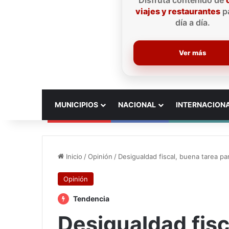
Disfruta contenido de
viajes y restaurantes
pa
día a día.
Ver más
INICIO
MUNICIPIOS
NACIONAL
INTERNACION
Inicio
/
Opinión
/
Desigualdad fiscal, buena tarea par
Opinión
Tendencia
Desigualdad fisc