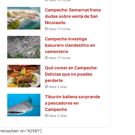
Campeche: Semarnat frena
dudas sobre venta de San
Nicolasito
Hace 17 horas
Campeche investiga
basurero clandestino en
cementerio
Hace 17 horas
Qué comer en Campeche:
Delicias que no puedes
perderte
Hace 2 días
Tiburón ballena sorprende
a pescadores en
Campeche
Hace 2 días
metaslider id="42581"]