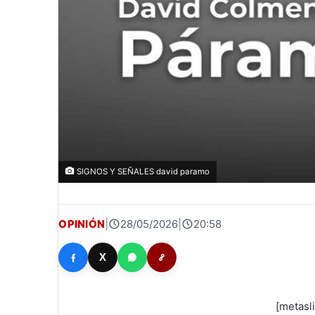
SIGNOS Y SEÑALES david paramo
OPINIÓN
|
28/05/2026
|
20:58
X
[metasl