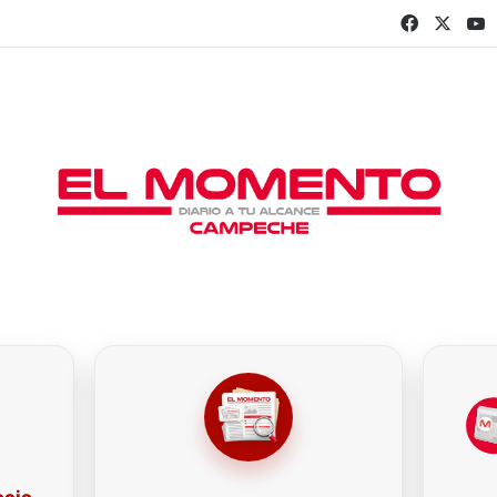
Faceboo
X
Y