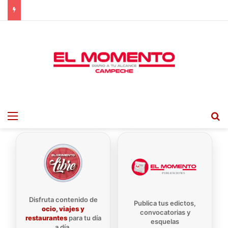
Menu
B
Disfruta contenido de
Publica tus edictos,
ocio, viajes y
convocatorias y
restaurantes
para tu día
esquelas
a día.