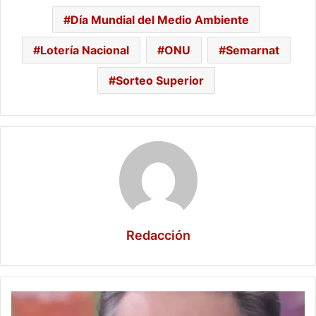
Día Mundial del Medio Ambiente
Lotería Nacional
ONU
Semarnat
Sorteo Superior
Redacción
Jorge
Ortiz