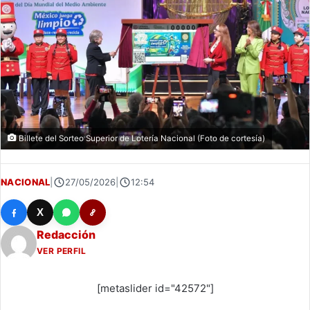
Billete del Sorteo Superior de Lotería Nacional (Foto de cortesía)
NACIONAL
|
27/05/2026
|
12:54
X
Redacción
VER PERFIL
[metaslider id="42572"]