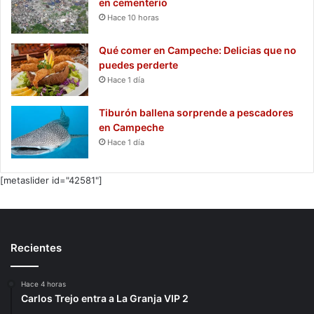
en cementerio
Hace 10 horas
Qué comer en Campeche: Delicias que no
puedes perderte
Hace 1 día
Tiburón ballena sorprende a pescadores
en Campeche
Hace 1 día
[metaslider id="42581"]
Recientes
Hace 4 horas
Carlos Trejo entra a La Granja VIP 2