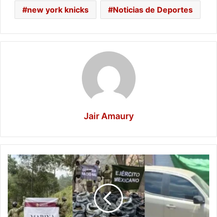
new york knicks
Noticias de Deportes
Jair Amaury
Operativos
del
Gabinete
de
Seguridad
dejan