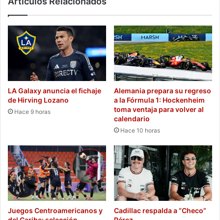
Artículos Relacionados
LA Galaxy anuncia el fichaje
Alemania prepara su regreso
de Hirving Lozano
a la Fórmula 1: Hockenheim
toma ventaja para volver al
Hace 9 horas
calendario
Hace 10 horas
Juegos Centroamericanos y
Cadillac respalda a “Checo”
del Caribe: selección
Pérez