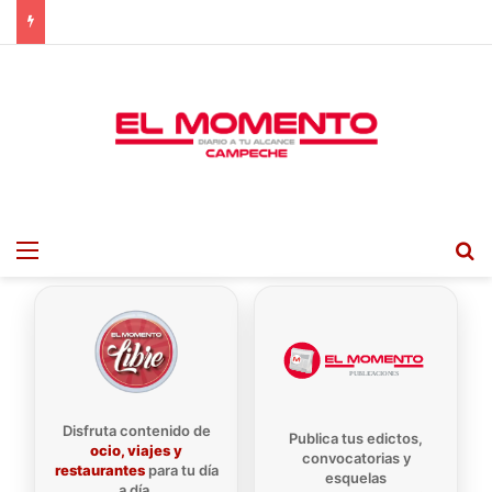
Menu
B
Disfruta contenido de
Publica tus edictos,
ocio, viajes y
convocatorias y
restaurantes
para tu día
esquelas
a día.