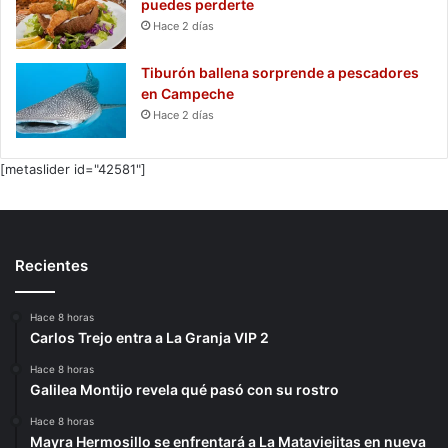
puedes perderte
Hace 2 días
Tiburón ballena sorprende a pescadores
en Campeche
Hace 2 días
[metaslider id="42581"]
Recientes
Hace 8 horas
Carlos Trejo entra a La Granja VIP 2
Hace 8 horas
Galilea Montijo revela qué pasó con su rostro
Hace 8 horas
Mayra Hermosillo se enfrentará a La Mataviejitas en nueva