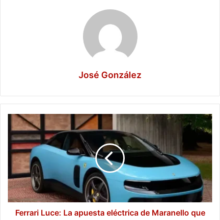
José González
Ferrari
Luce:
La
apuesta
eléctrica
de
Maranello
que
divide
opiniones
Ferrari Luce: La apuesta eléctrica de Maranello que