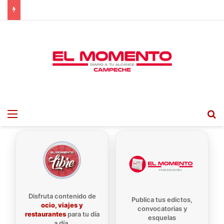
Menu
B
Disfruta contenido de
Publica tus edictos,
ocio, viajes y
convocatorias y
restaurantes
para tu día
esquelas
a día.