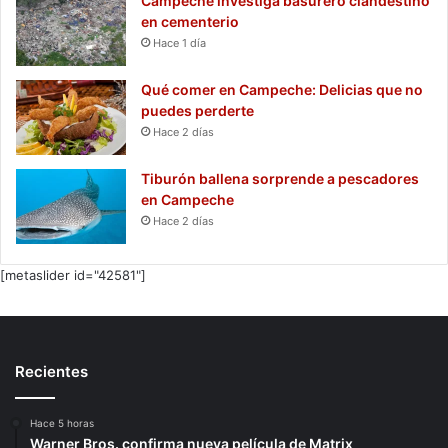
Campeche investiga basurero clandestino
en cementerio
Hace 1 día
Qué comer en Campeche: Delicias que no
puedes perderte
Hace 2 días
Tiburón ballena sorprende a pescadores
en Campeche
Hace 2 días
[metaslider id="42581"]
Recientes
Hace 5 horas
Warner Bros. confirma nueva película de Matrix