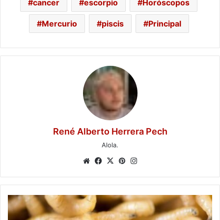
cancer
escorpio
Horóscopos
Mercurio
piscis
Principal
René Alberto Herrera Pech
Alola.
Website
Facebook
X
Pinterest
Instagram
Campeche
registra