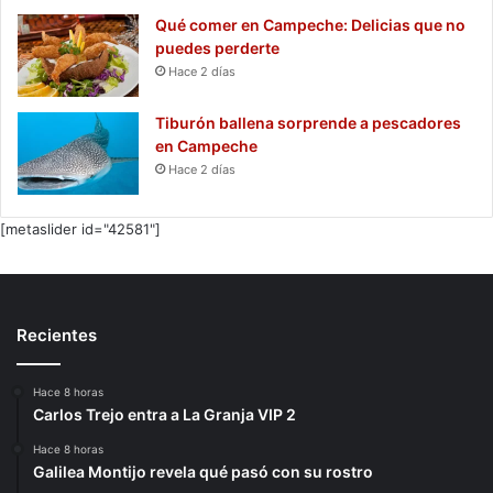
Qué comer en Campeche: Delicias que no
puedes perderte
Hace 2 días
Tiburón ballena sorprende a pescadores
en Campeche
Hace 2 días
[metaslider id="42581"]
Recientes
Hace 8 horas
Carlos Trejo entra a La Granja VIP 2
Hace 8 horas
Galilea Montijo revela qué pasó con su rostro