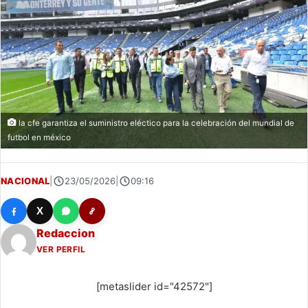
la cfe garantiza el suministro eléctico para la celebración del mundial de
futbol en méxico
NACIONAL
|
23/05/2026
|
09:16
X
Redaccion
VER PERFIL
[metaslider id="42572"]