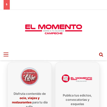
Menu
B
Disfruta contenido de
Publica tus edictos,
ocio, viajes y
convocatorias y
restaurantes
para tu día
esquelas
a día.