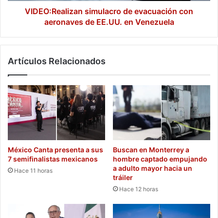
Venezuela
VIDEO:Realizan simulacro de evacuación con
aeronaves de EE.UU. en Venezuela
Artículos Relacionados
México Canta presenta a sus
Buscan en Monterrey a
7 semifinalistas mexicanos
hombre captado empujando
a adulto mayor hacia un
Hace 11 horas
tráiler
Hace 12 horas