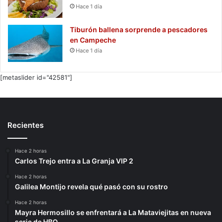
Hace 1 día
Tiburón ballena sorprende a pescadores
en Campeche
Hace 1 día
[metaslider id="42581"]
Recientes
Hace 2 horas
Carlos Trejo entra a La Granja VIP 2
Hace 2 horas
Galilea Montijo revela qué pasó con su rostro
Hace 2 horas
Mayra Hermosillo se enfrentará a La Mataviejitas en nueva
serie de HBO