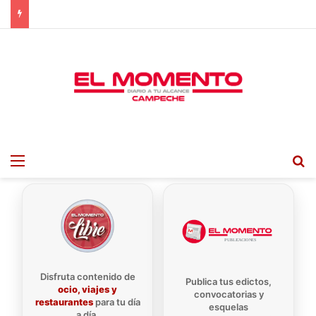
Menu
B
Disfruta contenido de
Publica tus edictos,
ocio, viajes y
convocatorias y
restaurantes
para tu día
esquelas
a día.