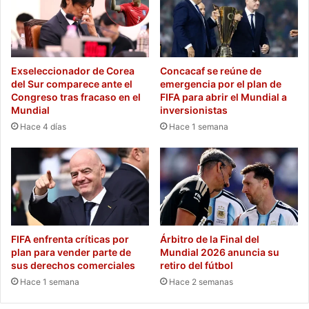
Exseleccionador de Corea
Concacaf se reúne de
del Sur comparece ante el
emergencia por el plan de
Congreso tras fracaso en el
FIFA para abrir el Mundial a
Mundial
inversionistas
Hace 4 días
Hace 1 semana
FIFA enfrenta críticas por
Árbitro de la Final del
plan para vender parte de
Mundial 2026 anuncia su
sus derechos comerciales
retiro del fútbol
Hace 1 semana
Hace 2 semanas