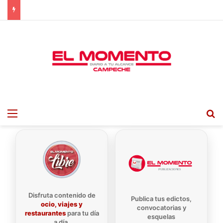
Menu
B
Disfruta contenido de
Publica tus edictos,
ocio, viajes y
convocatorias y
restaurantes
para tu día
esquelas
a día.