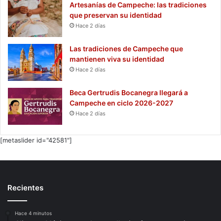
Artesanías de Campeche: las tradiciones
que preservan su identidad
Hace 2 días
Las tradiciones de Campeche que
mantienen viva su identidad
Hace 2 días
Beca Gertrudis Bocanegra llegará a
Campeche en ciclo 2026-2027
Hace 2 días
[metaslider id="42581"]
Recientes
Hace 4 minutos