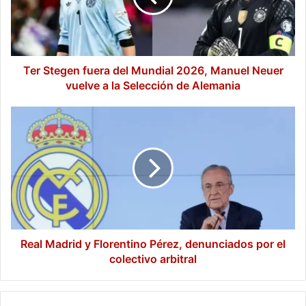
2026,
Manuel
Neuer
vuelve
a
Ter Stegen fuera del Mundial 2026, Manuel Neuer
la
vuelve a la Selección de Alemania
Selección
de
Real
Alemania
Madrid
y
Florentino
Pérez,
denunciados
por
el
colectivo
arbitral
Real Madrid y Florentino Pérez, denunciados por el
colectivo arbitral