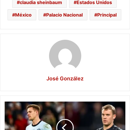
claudia sheinbaum
Estados Unidos
México
Palacio Nacional
Principal
José González
Ter
Stegen
fuera
del
Mundial