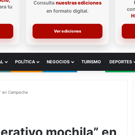
ocio,
Consulta
nuestras ediciones
ra tu
con
en formato digital.
H
Ver ediciones
AL
POLÍTICA
NEGOCIOS
TURISMO
DEPORTES
la” en Campeche
erativo mochila” en