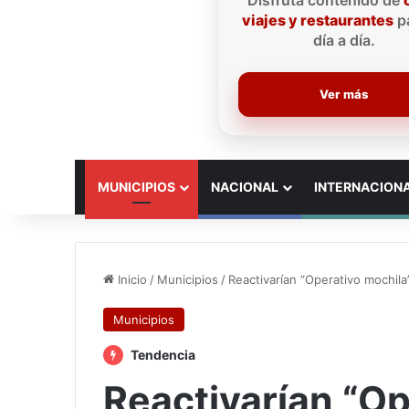
Disfruta contenido de
viajes y restaurantes
pa
día a día.
Ver más
INICIO
MUNICIPIOS
NACIONAL
INTERNACION
Inicio
/
Municipios
/
Reactivarían “Operativo mochi
Municipios
Tendencia
Reactivarían “Op