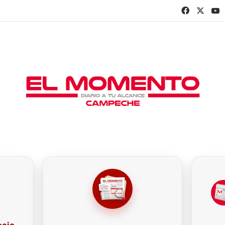
Faceboo
X
Y