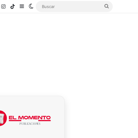
k
ouTube
Instagram
TikTok
Sidebar
Switch skin
Buscar