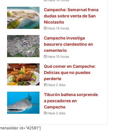
Campeche: Semarnat frena
dudas sobre venta de San
Nicolasito
Hace 14 horas
Campeche investiga
basurero clandestino en
cementerio
Hace 15 horas
Qué comer en Campeche:
Delicias que no puedes
perderte
Hace 2 días
Tiburón ballena sorprende
a pescadores en
Campeche
Hace 2 días
metaslider id="42581"]