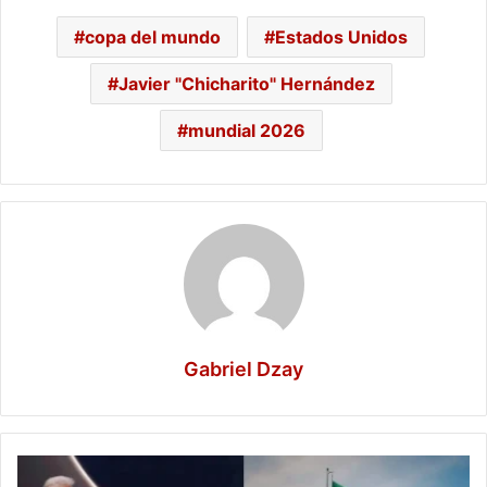
copa del mundo
Estados Unidos
Javier "Chicharito" Hernández
mundial 2026
Gabriel Dzay
Resumen