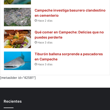
Campeche investiga basurero clandestino
en cementerio
Hace 2 días
Qué comer en Campeche: Delicias que no
puedes perderte
Hace 3 días
Tiburón ballena sorprende a pescadores
en Campeche
Hace 3 días
[metaslider id="42581"]
Recientes