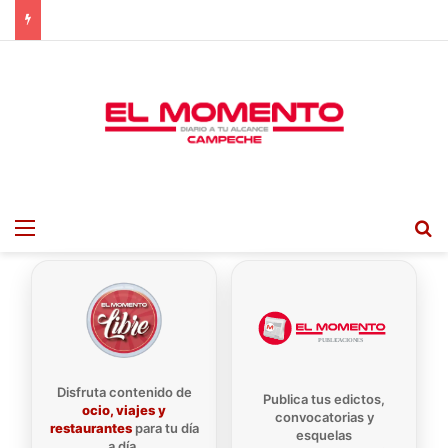
Menu
B
Disfruta contenido de
Publica tus edictos,
ocio, viajes y
convocatorias y
restaurantes
para tu día
esquelas
a día.