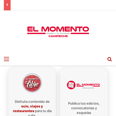
Menu
B
Disfruta contenido de
Publica tus edictos,
ocio, viajes y
convocatorias y
restaurantes
para tu día
esquelas
a día.