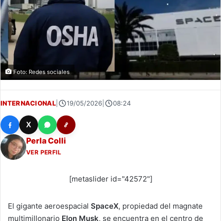
Foto: Redes sociales
INTERNACIONAL
|
19/05/2026
|
08:24
X
Perla Colli
VER PERFIL
[metaslider id="42572"]
El gigante aeroespacial
SpaceX
, propiedad del magnate
multimillonario
Elon Musk
, se encuentra en el centro de