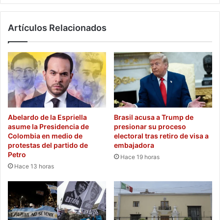
Artículos Relacionados
Abelardo de la Espriella
Brasil acusa a Trump de
asume la Presidencia de
presionar su proceso
Colombia en medio de
electoral tras retiro de visa a
protestas del partido de
embajadora
Petro
Hace 19 horas
Hace 13 horas