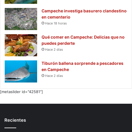
Campeche investiga basurero clandestino
en cementerio
Hace 18 horas
Qué comer en Campeche: Delicias que no
puedes perderte
Hace 2 días
Tiburón ballena sorprende a pescadores
en Campeche
Hace 2 días
[metaslider id="42581"]
Recientes