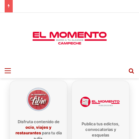
Menu
B
Disfruta contenido de
Publica tus edictos,
ocio, viajes y
convocatorias y
restaurantes
para tu día
esquelas
a día.