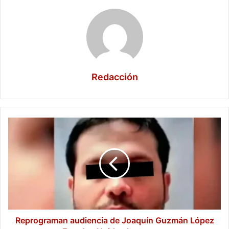
Redacción
Reprograman
audiencia
de
Joaquín
Guzmán
López
en
Estados
Unidos
hasta
Reprograman audiencia de Joaquín Guzmán López