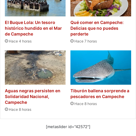
El Buque Lola: Un tesoro
Qué comer en Campeche:
histórico hundido en el Mar
Delicias que no puedes
de Campeche
perderte
Hace 4 horas
Hace 7 horas
Aguas negras persisten en
Tiburón ballena sorprende a
Solidaridad Nacional,
pescadores en Campeche
Campeche
Hace 8 horas
Hace 8 horas
[metaslider id="42572"]