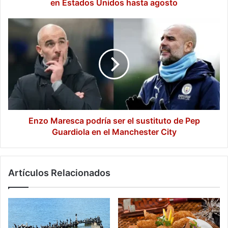
agosto
en Estados Unidos hasta agosto
Enzo
Maresca
podría
ser
el
sustituto
de
Pep
Guardiola
en
Enzo Maresca podría ser el sustituto de Pep
el
Guardiola en el Manchester City
Manchester
City
Artículos Relacionados