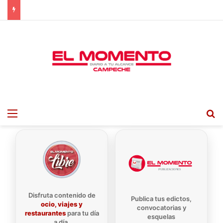
Menu
B
Disfruta contenido de
Publica tus edictos,
ocio, viajes y
convocatorias y
restaurantes
para tu día
esquelas
a día.