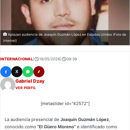
Aplazan audiencia de Joaquín Guzmán López en Estados Unidos (Foto de
internet)
INTERNACIONAL
|
19/05/2026
|
09:39
X
Gabriel Dzay
VER PERFIL
[metaslider id="42572"]
La audiencia presencial de
Joaquín Guzmán López
,
conocido como
“El Güero Moreno”
e identificado como