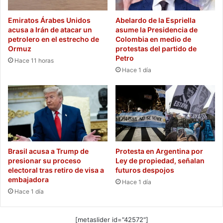
Emiratos Árabes Unidos
Abelardo de la Espriella
acusa a Irán de atacar un
asume la Presidencia de
petrolero en el estrecho de
Colombia en medio de
Ormuz
protestas del partido de
Petro
Hace 11 horas
Hace 1 día
Brasil acusa a Trump de
Protesta en Argentina por
presionar su proceso
Ley de propiedad, señalan
electoral tras retiro de visa a
futuros despojos
embajadora
Hace 1 día
Hace 1 día
[metaslider id="42572"]