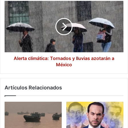
Alerta
climática:
Tornados
y
lluvias
azotarán
a
México
Alerta climática: Tornados y lluvias azotarán a
México
Artículos Relacionados