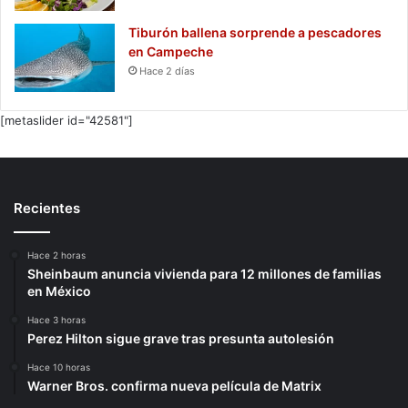
Tiburón ballena sorprende a pescadores
en Campeche
Hace 2 días
[metaslider id="42581"]
Recientes
Hace 2 horas
Sheinbaum anuncia vivienda para 12 millones de familias
en México
Hace 3 horas
Perez Hilton sigue grave tras presunta autolesión
Hace 10 horas
Warner Bros. confirma nueva película de Matrix