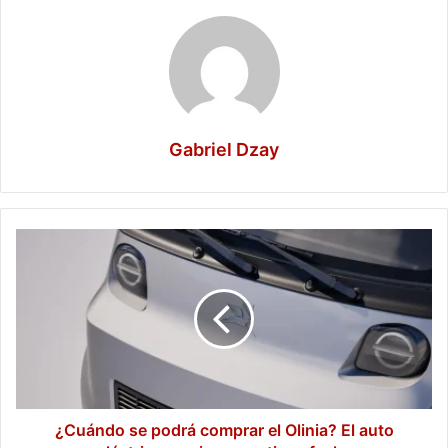
Gabriel Dzay
¿Cuándo
se
podrá
comprar
el
Olinia?
El
auto
eléctrico
mexicano
¿Cuándo se podrá comprar el Olinia? El auto