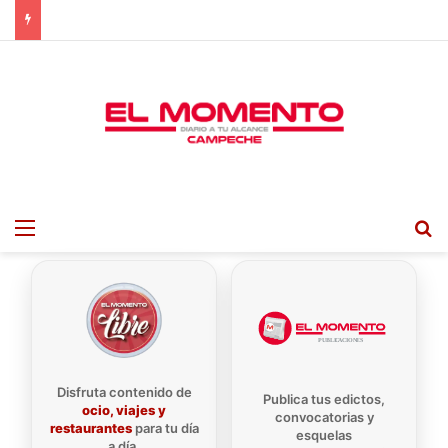
Menu
B
Disfruta contenido de
Publica tus edictos,
ocio, viajes y
convocatorias y
restaurantes
para tu día
esquelas
a día.