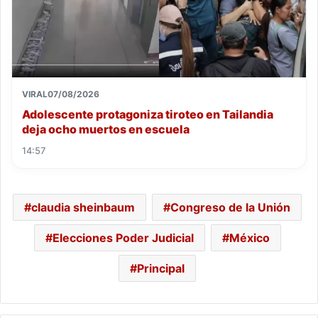
VIRAL
07/08/2026
Adolescente protagoniza tiroteo en Tailandia
deja ocho muertos en escuela
14:57
claudia sheinbaum
Congreso de la Unión
Elecciones Poder Judicial
México
Principal