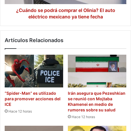
eléctrico
mexicano
¿Cuándo se podrá comprar el Olinia? El auto
ya
eléctrico mexicano ya tiene fecha
tiene
fecha
Artículos Relacionados
“Spider-Man” es utilizado
Irán asegura que Pezeshkian
para promover acciones del
se reunió con Mojtaba
ICE
Khamenei en medio de
rumores sobre su salud
Hace 12 horas
Hace 12 horas