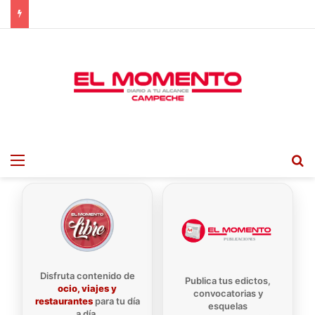
Menu
B
Disfruta contenido de
Publica tus edictos,
ocio, viajes y
convocatorias y
restaurantes
para tu día
esquelas
a día.