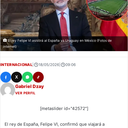
El rey Felipe VI asistirá al España vs Uruguay en México (Fotos de
internet)
INTERNACIONAL
|
18/05/2026
|
09:06
X
Gabriel Dzay
VER PERFIL
[metaslider id="42572"]
El rey de España, Felipe VI, confirmó que viajará a