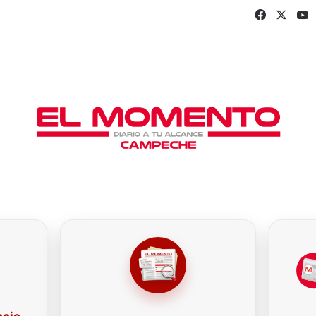
Faceboo
X
Y