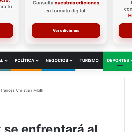
ocio,
Consulta
nuestras ediciones
ra tu
con
en formato digital.
H
Ver ediciones
AL
POLÍTICA
NEGOCIOS
TURISMO
DEPORTES
francés Christian Mbilli
 se enfrentará al