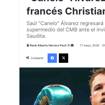
francés Christian
Saúl "Canelo" Álvarez regresará 
supermedio del CMB ante el invic
Saudita.
Follow
Send
René Alberto Herrera Pech
17 mayo, 2026
Úl
on
an
Facebook
X
X
email
Compartir