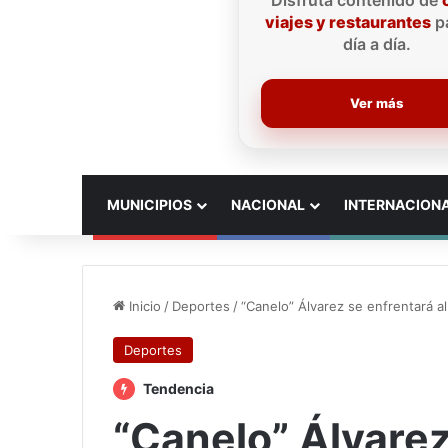
Disfruta contenido de
viajes y restaurantes
pa
día a día.
Ver más
INICIO
MUNICIPIOS
NACIONAL
INTERNACION
Inicio
/
Deportes
/
“Canelo” Álvarez se enfrentará al 
Deportes
Tendencia
“Canelo” Álvarez