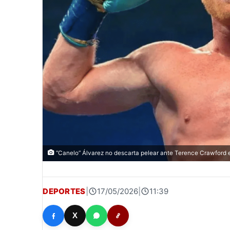
“Canelo” Álvarez no descarta pelear ante Terence Crawford 
DEPORTES
|
17/05/2026
|
11:39
X