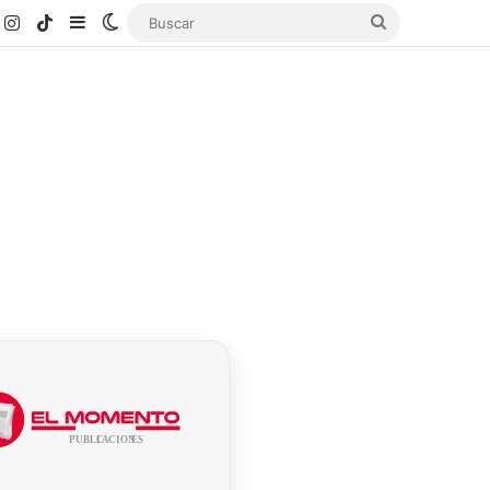
k
ouTube
Instagram
TikTok
Sidebar
Switch skin
Buscar