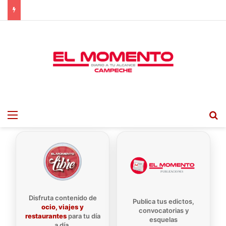
Menu
B
Disfruta contenido de
Publica tus edictos,
ocio, viajes y
convocatorias y
restaurantes
para tu día
esquelas
a día.