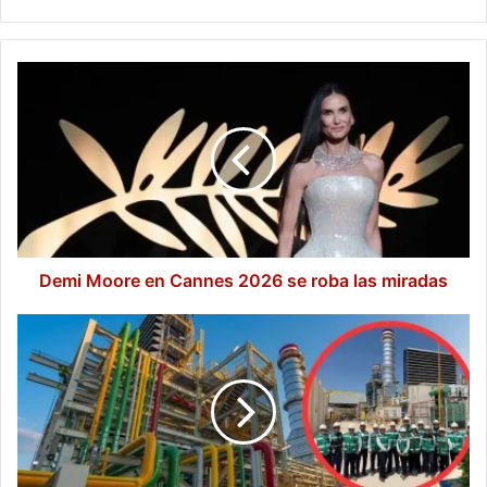
Demi
Moore
en
Cannes
2026
se
roba
las
miradas
Demi Moore en Cannes 2026 se roba las miradas
Entra
en
operación
comercial
la
central
ciclo
combinado