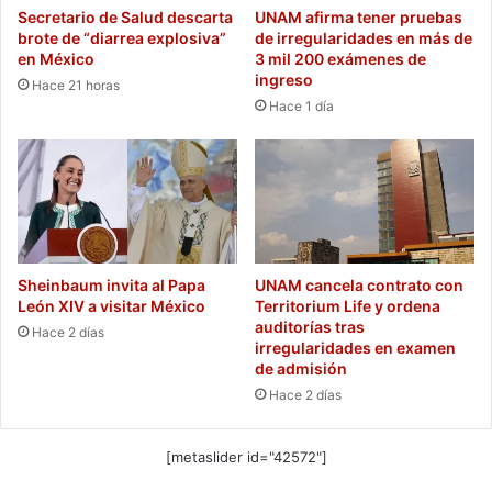
Secretario de Salud descarta
UNAM afirma tener pruebas
brote de “diarrea explosiva”
de irregularidades en más de
en México
3 mil 200 exámenes de
ingreso
Hace 21 horas
Hace 1 día
Sheinbaum invita al Papa
UNAM cancela contrato con
León XIV a visitar México
Territorium Life y ordena
auditorías tras
Hace 2 días
irregularidades en examen
de admisión
Hace 2 días
[metaslider id="42572"]