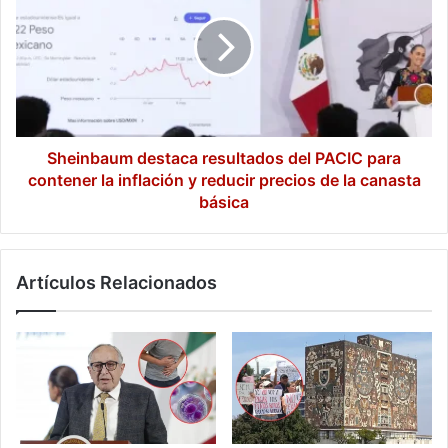
resultados
del
PACIC
para
contener
la
inflación
y
Sheinbaum destaca resultados del PACIC para
reducir
contener la inflación y reducir precios de la canasta
precios
básica
de
la
canasta
Artículos Relacionados
básica