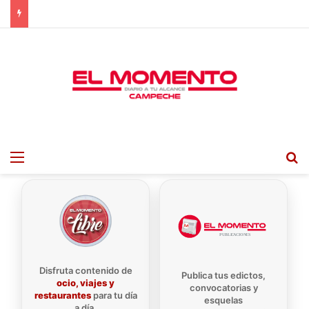
Menu
B
Disfruta contenido de
Publica tus edictos,
ocio, viajes y
convocatorias y
restaurantes
para tu día
esquelas
a día.