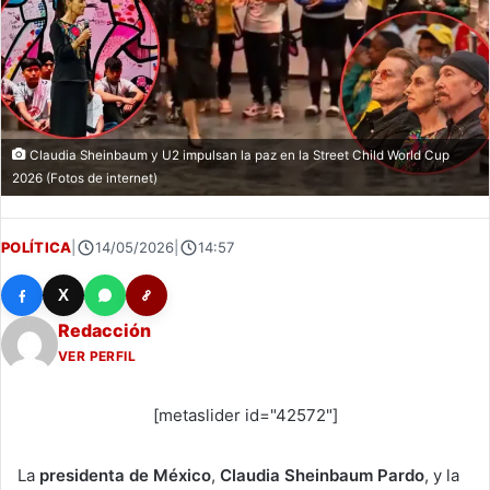
Claudia Sheinbaum y U2 impulsan la paz en la Street Child World Cup
2026 (Fotos de internet)
POLÍTICA
|
14/05/2026
|
14:57
X
Redacción
VER PERFIL
[metaslider id="42572"]
La
presidenta de México
,
Claudia Sheinbaum Pardo
, y la