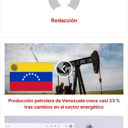
Redacción
Producción
petrolera
de
Venezuela
crece
casi
23
%
tras
cambios
Producción petrolera de Venezuela crece casi 23 %
en
tras cambios en el sector energético
el
sector
Sheinbaum
energético
destaca