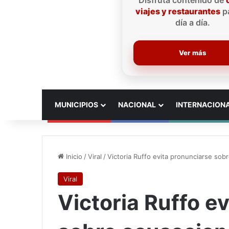
Disfruta contenido de
viajes y restaurantes
pa
día a día.
Ver más
INICIO
MUNICIPIOS
NACIONAL
INTERNACION
Inicio
/
Viral
/
Victoria Ruffo evita pronunciarse sob
Viral
Victoria Ruffo e