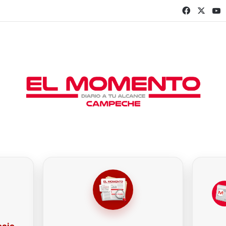
Faceboo
X
Y