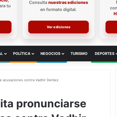
ocio,
Consulta
nuestras ediciones
ra tu
con
en formato digital.
H
Ver ediciones
AL
POLÍTICA
NEGOCIOS
TURISMO
DEPORTES
re acusaciones contra Vadhir Derbez
vita pronunciarse