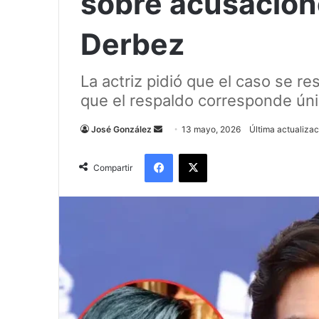
sobre acusacion
Derbez
La actriz pidió que el caso se re
que el respaldo corresponde úni
Send
José González
13 mayo, 2026
Última actualiza
an
Facebook
X
email
Compartir