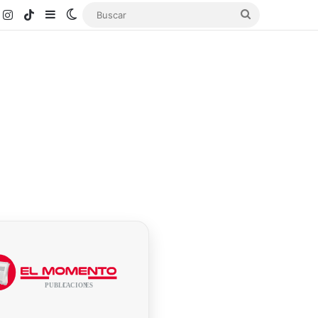
k
ouTube
Instagram
TikTok
Sidebar
Switch skin
Buscar