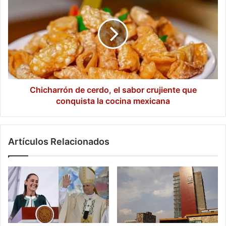
de
de
especialidad
cerdo,
mexicano
el
sabor
crujiente
que
conquista
la
cocina
Chicharrón de cerdo, el sabor crujiente que
mexicana
conquista la cocina mexicana
Artículos Relacionados