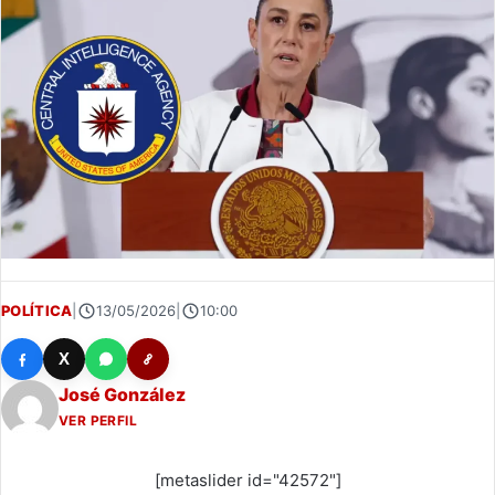
POLÍTICA
|
13/05/2026
|
10:00
X
José González
VER PERFIL
[metaslider id="42572"]