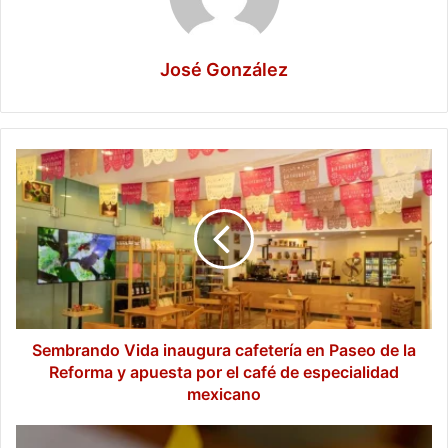
José González
Sembrando
Vida
inaugura
cafetería
en
Paseo
de
la
Reforma
y
Sembrando Vida inaugura cafetería en Paseo de la
apuesta
Reforma y apuesta por el café de especialidad
por
mexicano
el
café
Chicharrón