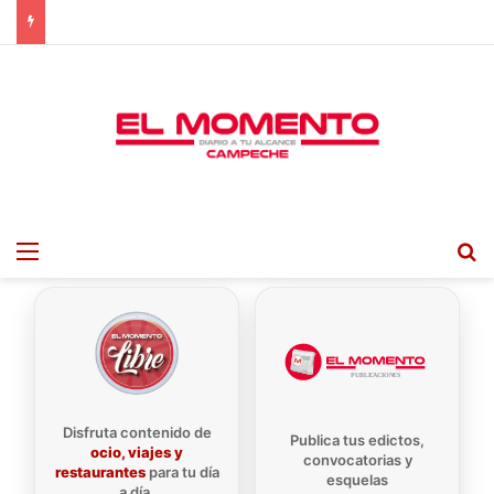
Menu
B
Disfruta contenido de
Publica tus edictos,
ocio, viajes y
convocatorias y
restaurantes
para tu día
esquelas
a día.