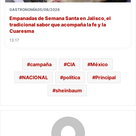
GASTRONOMÍA
05/08/2026
Empanadas de Semana Santa en Jalisco, el
tradicional sabor que acompaña la fe y la
Cuaresma
13:17
campaña
CIA
México
NACIONAL
política
Principal
sheinbaum