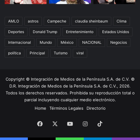
AMLO
astros
Campeche
claudia sheinbaum
Clima
Deportes
Donald Trump
Entretenimiento
Estados Unidos
Internacional
Mundo
México
NACIONAL
Negocios
política
Principal
Turismo
viral
Copyright © Integración de Medios de la Península S.A. de C.V. ©
D.R. Integración de Medios de la Península S.A. de C.V., 2026.
Todos los derechos reservados. Prohibida su reproducción total o
parcial incluyendo cualquier medio electrónico.
Home
Términos Legales
Directorio
Facebook
X
YouTube
Instagram
TikTok