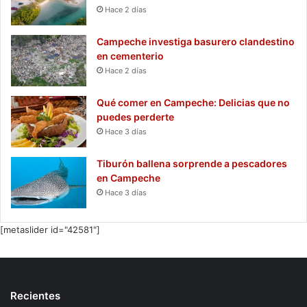
Hace 2 días
Campeche investiga basurero clandestino
en cementerio
Hace 2 días
Qué comer en Campeche: Delicias que no
puedes perderte
Hace 3 días
Tiburón ballena sorprende a pescadores
en Campeche
Hace 3 días
[metaslider id="42581"]
Recientes