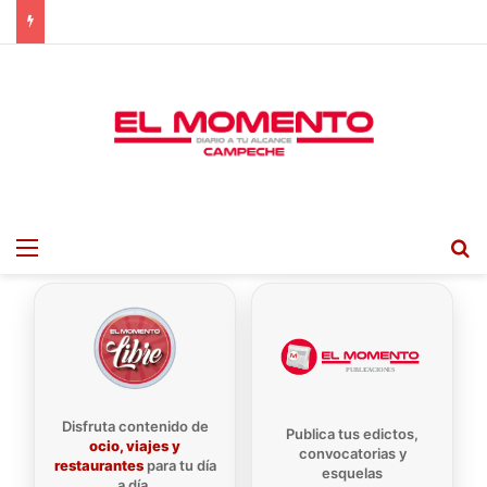
Menu
B
Disfruta contenido de
Publica tus edictos,
ocio, viajes y
convocatorias y
restaurantes
para tu día
esquelas
a día.