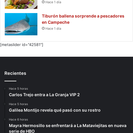
Hace 1 día
Tiburón ballena sorprende a pescadores
en Campeche
Hace 1 día
[metaslider id="42581"]
Recientes
Hace 5 horas
Carlos Trejo entra a La Granja VIP 2
Hace 5 horas
Galilea Montijo revela qué pasó con su rostro
Hace 6 horas
Mayra Hermosillo se enfrentará a La Mataviejitas en nueva
serie de HBO