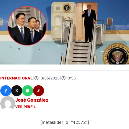
INTERNACIONAL
|
13/05/2026
|
10:56
X
José González
VER PERFIL
[metaslider id="42572"]