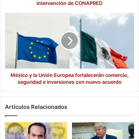
sobre
intervención de CONAPRED
posible
intervención
México
de
y
CONAPRED
la
Unión
Europea
fortalecerán
comercio,
seguridad
e
inversiones
México y la Unión Europea fortalecerán comercio,
con
seguridad e inversiones con nuevo acuerdo
nuevo
acuerdo
Artículos Relacionados