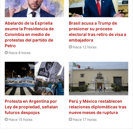
Abelardo de la Espriella
Brasil acusa a Trump de
asume la Presidencia de
presionar su proceso
Colombia en medio de
electoral tras retiro de visa a
protestas del partido de
embajadora
Petro
Hace 12 horas
Hace 6 horas
Protesta en Argentina por
Perú y México restablecen
Ley de propiedad, señalan
relaciones diplomáticas tras
futuros despojos
nueve meses de ruptura
Hace 15 horas
Hace 17 horas