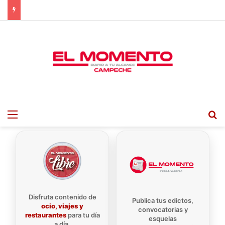
Menu
B
Disfruta contenido de
Publica tus edictos,
ocio, viajes y
convocatorias y
restaurantes
para tu día
esquelas
a día.