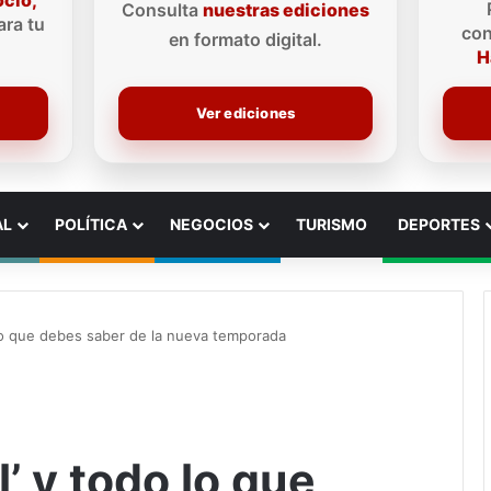
ocio,
Consulta
nuestras ediciones
ra tu
con
en formato digital.
H
Ver ediciones
AL
POLÍTICA
NEGOCIOS
TURISMO
DEPORTES
 lo que debes saber de la nueva temporada
’ y todo lo que