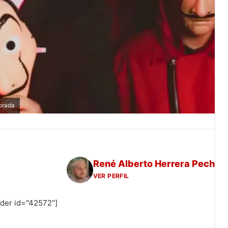
porada
René Alberto Herrera Pech
VER PERFIL
ider id="42572"]