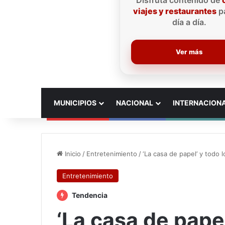
Disfruta contenido de
viajes y restaurantes
pa
día a día.
Ver más
INICIO
MUNICIPIOS
NACIONAL
INTERNACION
Inicio
/
Entretenimiento
/
‘La casa de papel’ y todo
Entretenimiento
Tendencia
‘La casa de papel