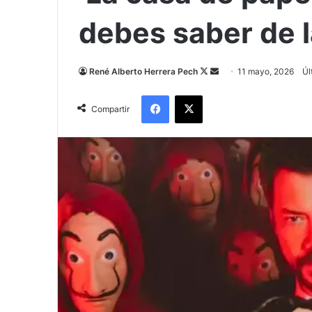
debes saber de 
Follow
Send
René Alberto Herrera Pech
11 mayo, 2026
Úl
on
an
Facebook
X
X
email
Compartir