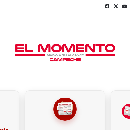
Faceboo
X
Y