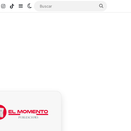
k
ouTube
Instagram
TikTok
Sidebar
Switch skin
Buscar