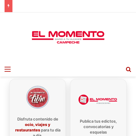
Menu
B
Disfruta contenido de
Publica tus edictos,
ocio, viajes y
convocatorias y
restaurantes
para tu día
esquelas
a día.