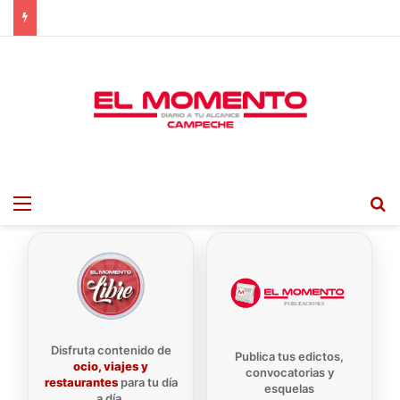
Menu
B
Disfruta contenido de
Publica tus edictos,
ocio, viajes y
convocatorias y
restaurantes
para tu día
esquelas
a día.