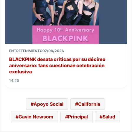
ENTRETENIMIENTO
07/08/2026
BLACKPINK desata críticas por su décimo
aniversario: fans cuestionan celebración
exclusiva
14:25
Apoyo Social
California
Gavin Newsom
Principal
Salud