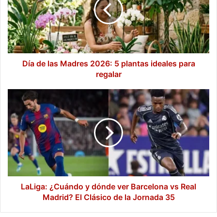
Madres
2026:
5
plantas
ideales
para
regalar
Día de las Madres 2026: 5 plantas ideales para
regalar
LaLiga:
¿Cuándo
y
dónde
ver
Barcelona
vs
Real
Madrid?
El
LaLiga: ¿Cuándo y dónde ver Barcelona vs Real
Clásico
Madrid? El Clásico de la Jornada 35
de
la