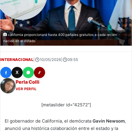
california proporcionará hasta 400 pañales gratuitos a cada recién
nacido en el estado
INTERNACIONAL
|
10/05/2026
|
09:55
X
Perla Colli
VER PERFIL
[metaslider id="42572"]
El gobernador de California, el demócrata
Gavin Newsom
,
anunció una histórica colaboración entre el estado y la