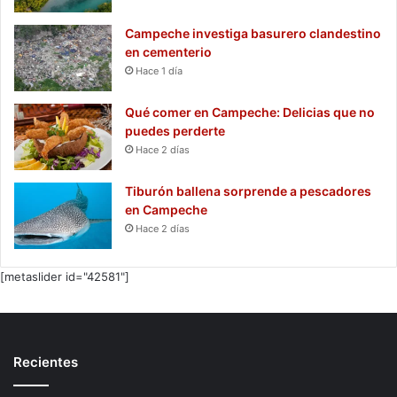
Campeche investiga basurero clandestino
en cementerio
Hace 1 día
Qué comer en Campeche: Delicias que no
puedes perderte
Hace 2 días
Tiburón ballena sorprende a pescadores
en Campeche
Hace 2 días
[metaslider id="42581"]
Recientes