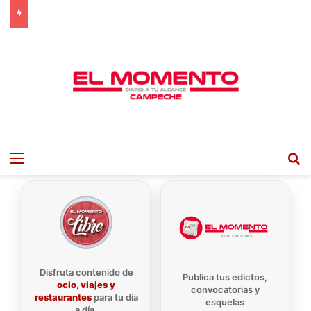
Menu
B
Disfruta contenido de
Publica tus edictos,
ocio, viajes y
convocatorias y
restaurantes
para tu día
esquelas
a día.