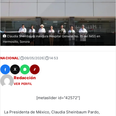
Claudia Sheinbaum inaugura Hospital General No. 15 del IMSS en
Hermosillo, Sonora
NACIONAL
|
09/05/2026
|
14:53
X
Redacción
VER PERFIL
[metaslider id="42572"]
La Presidenta de México, Claudia Sheinbaum Pardo,