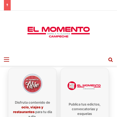
Menu
B
Disfruta contenido de
Publica tus edictos,
ocio, viajes y
convocatorias y
restaurantes
para tu día
esquelas
a día.