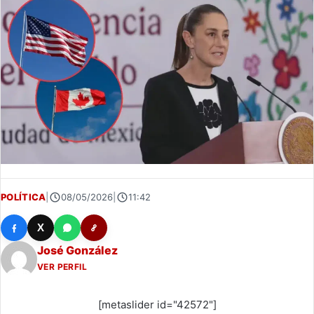
POLÍTICA
|
08/05/2026
|
11:42
X
José González
VER PERFIL
[metaslider id="42572"]