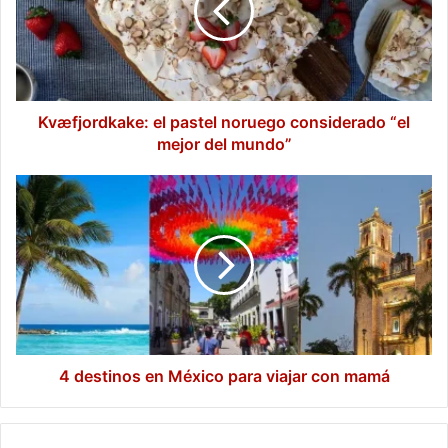
considerado
“el
mejor
del
mundo”
Kvæfjordkake: el pastel noruego considerado “el
mejor del mundo”
4
destinos
en
México
para
viajar
con
mamá
4 destinos en México para viajar con mamá