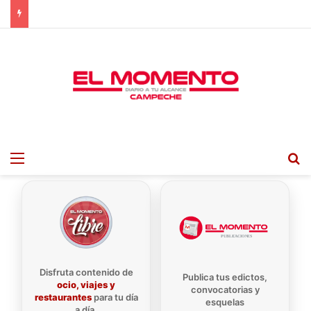
Menu
B
Disfruta contenido de
Publica tus edictos,
ocio, viajes y
convocatorias y
restaurantes
para tu día
esquelas
a día.