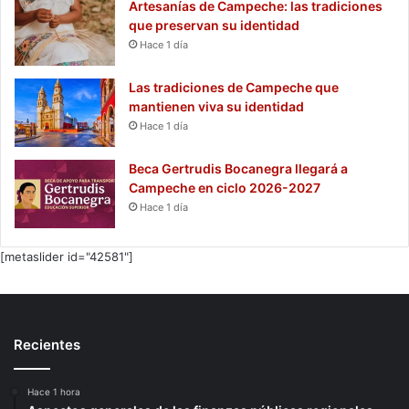
Artesanías de Campeche: las tradiciones
que preservan su identidad
Hace 1 día
Las tradiciones de Campeche que
mantienen viva su identidad
Hace 1 día
Beca Gertrudis Bocanegra llegará a
Campeche en ciclo 2026-2027
Hace 1 día
[metaslider id="42581"]
Recientes
Hace 1 hora