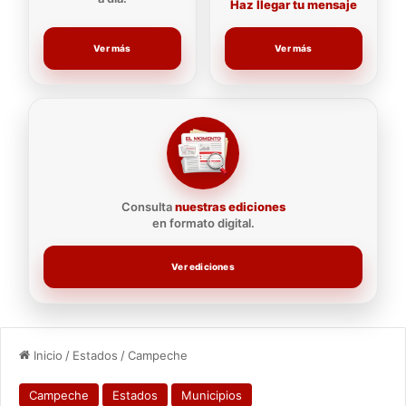
Haz llegar tu mensaje
Ver más
Ver más
Consulta
nuestras ediciones
en formato digital.
Ver ediciones
Inicio
/
Estados
/
Campeche
Campeche
Estados
Municipios