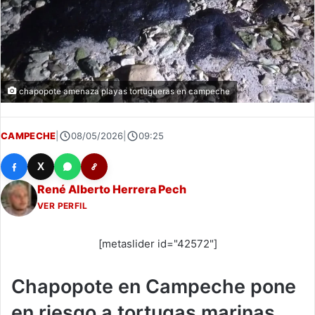
chapopote amenaza playas tortugueras en campeche
CAMPECHE
|
08/05/2026
|
09:25
X
René Alberto Herrera Pech
VER PERFIL
[metaslider id="42572"]
Chapopote en Campeche pone
en riesgo a tortugas marinas