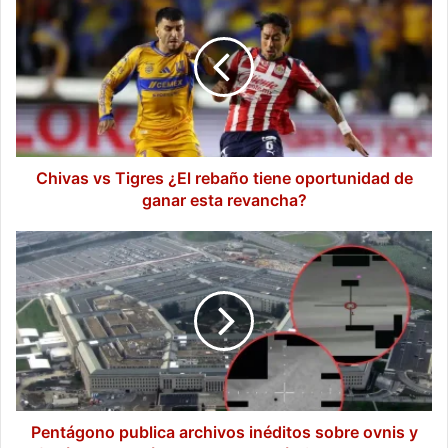
vs
Tigres
¿El
rebaño
tiene
oportunidad
de
ganar
esta
Chivas vs Tigres ¿El rebaño tiene oportunidad de
revancha?
ganar esta revancha?
Pentágono
publica
archivos
inéditos
sobre
ovnis
y
fenómenos
anómalos:
“Que
Pentágono publica archivos inéditos sobre ovnis y