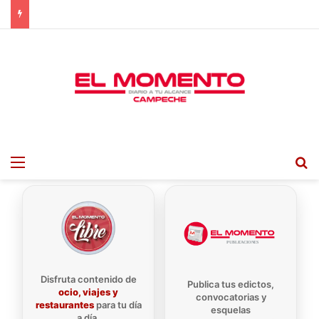
Menu
B
Disfruta contenido de
Publica tus edictos,
ocio, viajes y
convocatorias y
restaurantes
para tu día
esquelas
a día.