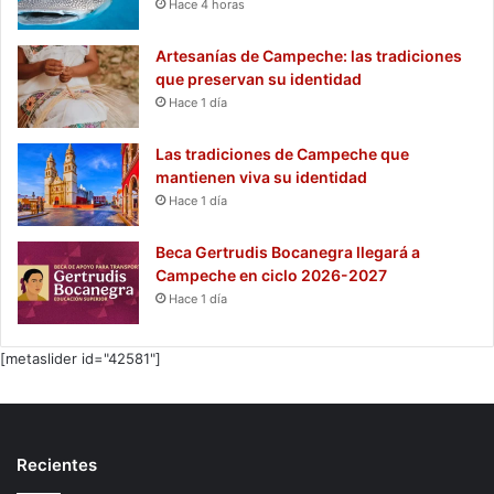
Hace 4 horas
Artesanías de Campeche: las tradiciones
que preservan su identidad
Hace 1 día
Las tradiciones de Campeche que
mantienen viva su identidad
Hace 1 día
Beca Gertrudis Bocanegra llegará a
Campeche en ciclo 2026-2027
Hace 1 día
[metaslider id="42581"]
Recientes