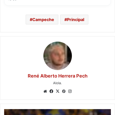
Campeche
Principal
René Alberto Herrera Pech
Alola.
Website
Facebook
X
Pinterest
Instagram
Chivas