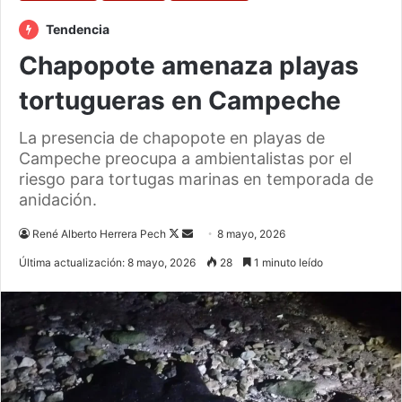
Tendencia
Chapopote amenaza playas
tortugueras en Campeche
La presencia de chapopote en playas de
Campeche preocupa a ambientalistas por el
riesgo para tortugas marinas en temporada de
anidación.
Follow
Send
René Alberto Herrera Pech
8 mayo, 2026
on
an
Última actualización: 8 mayo, 2026
28
1 minuto leído
X
email