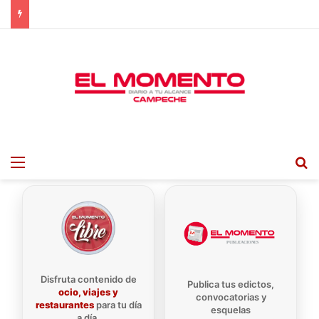
Menu
B
Disfruta contenido de
Publica tus edictos,
ocio, viajes y
convocatorias y
restaurantes
para tu día
esquelas
a día.