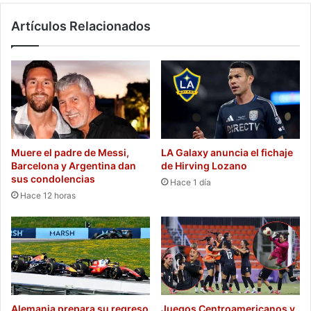
Artículos Relacionados
Muere el padre de Messi,
LA Galaxy anuncia el fichaje
Barcelona y Argentina dan
de Hirving Lozano
sus condolencias
Hace 1 día
Hace 12 horas
Alemania prepara su regreso
Juegos Centroamericanos y