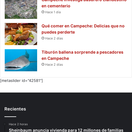
en cementerio
Hace 1 día
Qué comer en Campeche: Delicias que no
puedes perderte
Hace 2 días
Tiburón ballena sorprende a pescadores
en Campeche
Hace 2 días
[metaslider id="42581"]
Recientes
Hace 2 horas
Sheinbaum anuncia vivienda para 12 millones de familias