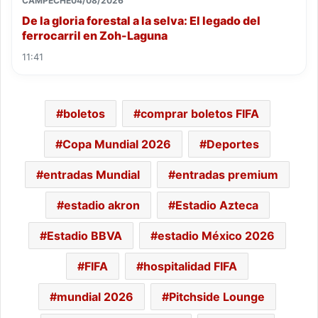
CAMPECHE
04/08/2026
De la gloria forestal a la selva: El legado del
ferrocarril en Zoh-Laguna
11:41
boletos
comprar boletos FIFA
Copa Mundial 2026
Deportes
entradas Mundial
entradas premium
estadio akron
Estadio Azteca
Estadio BBVA
estadio México 2026
FIFA
hospitalidad FIFA
mundial 2026
Pitchside Lounge