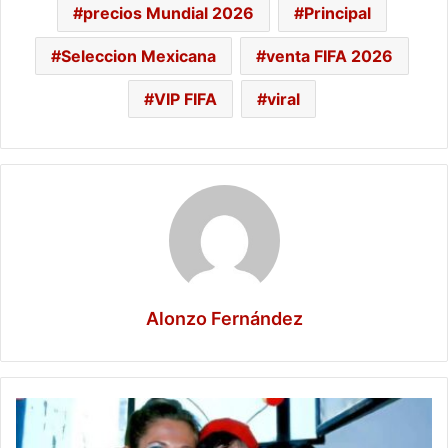
precios Mundial 2026
Principal
Seleccion Mexicana
venta FIFA 2026
VIP FIFA
viral
Alonzo Fernández
María
Antonieta