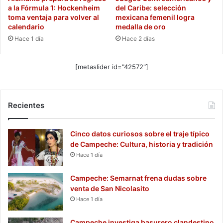
a la Fórmula 1: Hockenheim
del Caribe: selección
toma ventaja para volver al
mexicana femenil logra
calendario
medalla de oro
Hace 1 día
Hace 2 días
[metaslider id="42572"]
Recientes
Cinco datos curiosos sobre el traje típico
de Campeche: Cultura, historia y tradición
Hace 1 día
Campeche: Semarnat frena dudas sobre
venta de San Nicolasito
Hace 1 día
Campeche investiga basurero clandestino