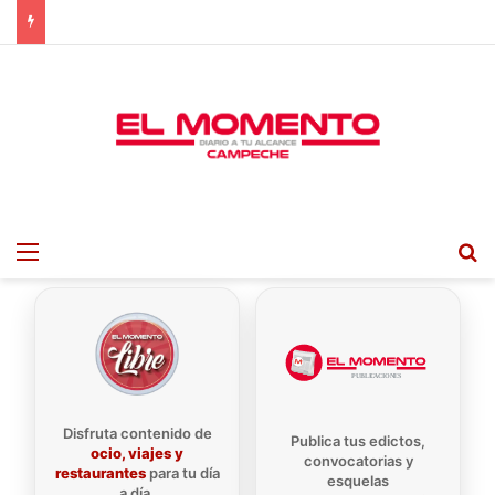
Menu
B
Disfruta contenido de
Publica tus edictos,
ocio, viajes y
convocatorias y
restaurantes
para tu día
esquelas
a día.