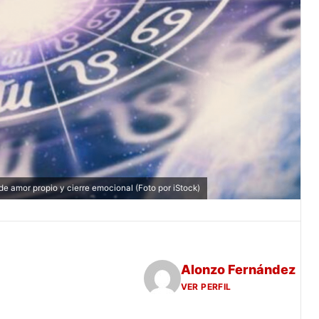
 amor propio y cierre emocional (Foto por iStock)
Alonzo Fernández
VER PERFIL