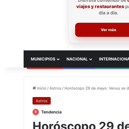
Disfruta contenido de
viajes y restaurantes
pa
día a día.
Ver más
INICIO
MUNICIPIOS
NACIONAL
INTERNACION
Inicio
/
Astros
/
Horóscopo 29 de mayo: Venus se de
Astros
Tendencia
Horóscopo 29 d