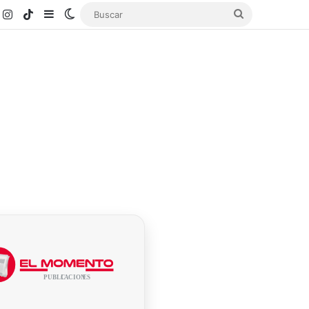
k
ouTube
Instagram
TikTok
Sidebar
Switch skin
Buscar