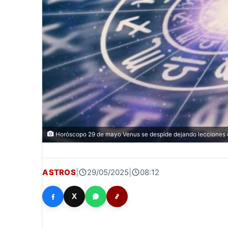
Horóscopo 29 de mayo Venus se despide dejando lecciones de
ASTROS
|
29/05/2025
|
08:12
X