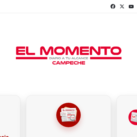
Faceboo
X
Y