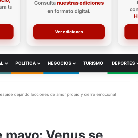
ocio,
Consulta
nuestras ediciones
ra tu
con
en formato digital.
H
Ver ediciones
AL
POLÍTICA
NEGOCIOS
TURISMO
DEPORTES
spide dejando lecciones de amor propio y cierre emocional
e mayo: Venus se