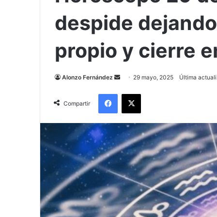
despide dejando
propio y cierre 
Send
Alonzo Fernández
29 mayo, 2025
Última actual
an
Facebook
X
email
Compartir