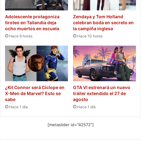
Adolescente protagoniza
Zendaya y Tom Holland
tiroteo en Tailandia deja
celebran boda en secreto en
ocho muertos en escuela
la campiña inglesa
Hace 6 horas
Hace 10 horas
¿Kit Connor será Cíclope en
GTA VI estrenará un nuevo
X-Men de Marvel? Esto se
tráiler extendido el 27 de
sabe
agosto
Hace 1 día
Hace 1 día
[metaslider id="42572"]