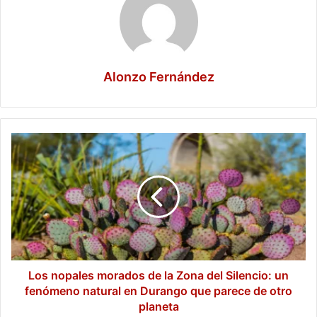
Alonzo Fernández
Los
nopales
morados
de
la
Zona
del
Silencio:
un
fenómeno
Los nopales morados de la Zona del Silencio: un
natural
fenómeno natural en Durango que parece de otro
en
planeta