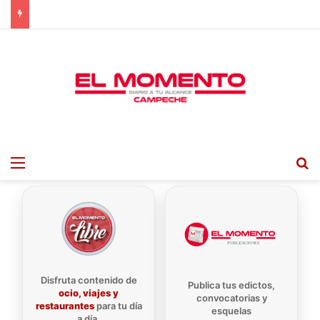
Menu
B
Disfruta contenido de
Publica tus edictos,
ocio, viajes y
convocatorias y
restaurantes
para tu día
esquelas
a día.