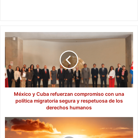
México
y
Cuba
refuerzan
compromiso
con
una
política
migratoria
segura
México y Cuba refuerzan compromiso con una
y
política migratoria segura y respetuosa de los
respetuosa
derechos humanos
de
los
Alerta
derechos
por
humanos
Ola