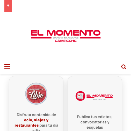
Menu
B
Disfruta contenido de
Publica tus edictos,
ocio, viajes y
convocatorias y
restaurantes
para tu día
esquelas
a día.