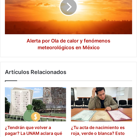
de
calor
y
fenómenos
meteorológicos
en
México
Alerta por Ola de calor y fenómenos
meteorológicos en México
Artículos Relacionados
¿Tendrán que volver a
¿Tu acta de nacimiento es
pagar? La UNAM aclara qué
roja, verde o blanca? Esto