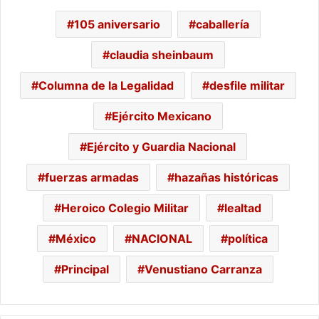
105 aniversario
caballería
claudia sheinbaum
Columna de la Legalidad
desfile militar
Ejército Mexicano
Ejército y Guardia Nacional
fuerzas armadas
hazañas históricas
Heroico Colegio Militar
lealtad
México
NACIONAL
política
Principal
Venustiano Carranza