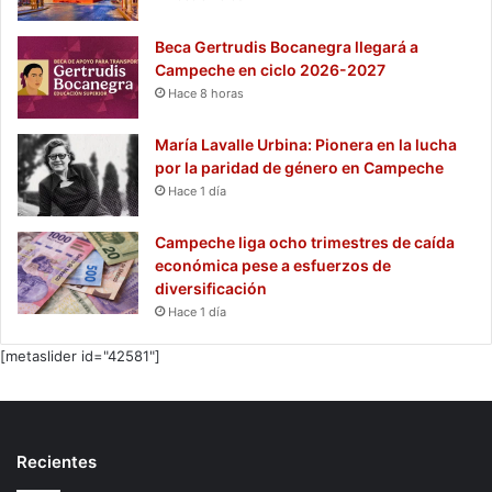
Beca Gertrudis Bocanegra llegará a
Campeche en ciclo 2026-2027
Hace 8 horas
María Lavalle Urbina: Pionera en la lucha
por la paridad de género en Campeche
Hace 1 día
Campeche liga ocho trimestres de caída
económica pese a esfuerzos de
diversificación
Hace 1 día
[metaslider id="42581"]
Recientes