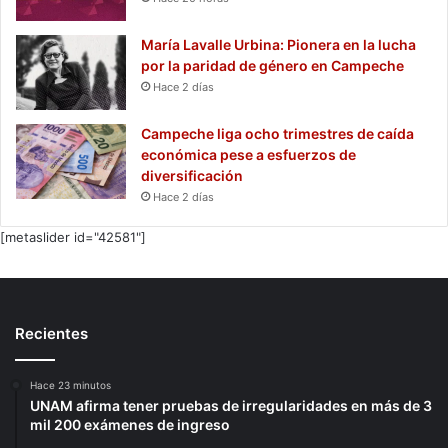
María Lavalle Urbina: Pionera en la lucha
por la paridad de género en Campeche
Hace 2 días
Campeche liga ocho trimestres de caída
económica pese a esfuerzos de
diversificación
Hace 2 días
[metaslider id="42581"]
Recientes
Hace 23 minutos
UNAM afirma tener pruebas de irregularidades en más de 3
mil 200 exámenes de ingreso