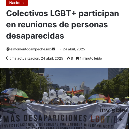
Nacional
Colectivos LGBT+ participan
en reuniones de personas
desaparecidas
Send
elmomentocampeche.mx
24 abril, 2025
an
Última actualización: 24 abril, 2025
8
1 minuto leído
email