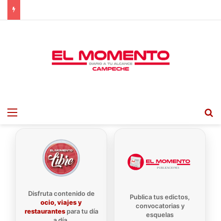
Menu
B
Disfruta contenido de
Publica tus edictos,
ocio, viajes y
convocatorias y
restaurantes
para tu día
esquelas
a día.