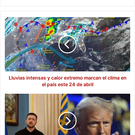
Lluvias
intensas
y
calor
extremo
marcan
el
clima
en
el
Lluvias intensas y calor extremo marcan el clima en
país
el país este 24 de abril
este
24
Trump
de
acusa
abril
a
Zelensky
de
obstaculizar
la