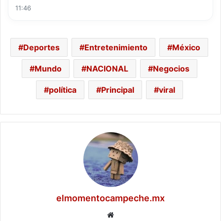
11:46
Deportes
Entretenimiento
México
Mundo
NACIONAL
Negocios
política
Principal
viral
elmomentocampeche.mx
Website