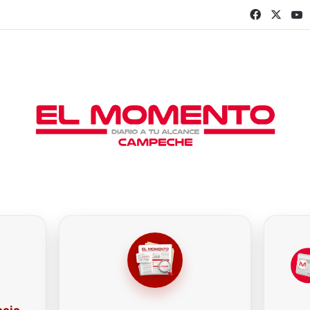
Faceboo
X
Y