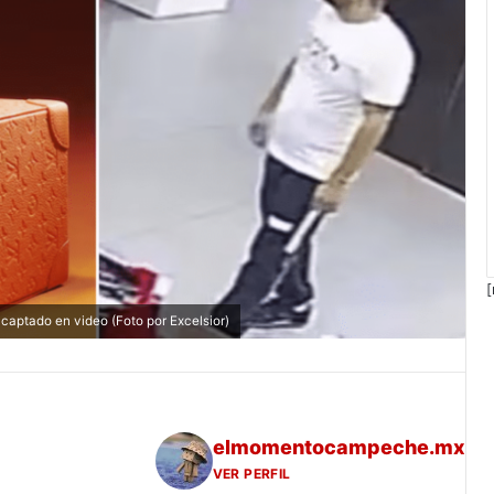
[
captado en video (Foto por Excelsior)
elmomentocampeche.mx
VER PERFIL