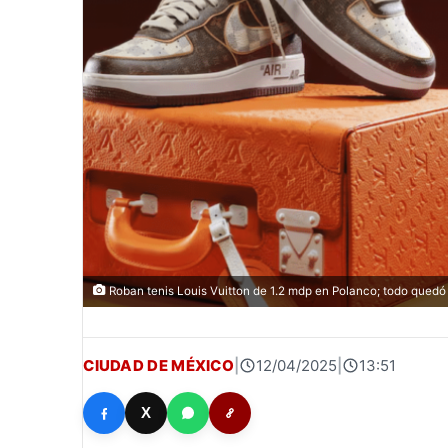
Roban tenis Louis Vuitton de 1.2 mdp en Polanco; todo quedó 
CIUDAD DE MÉXICO
|
12/04/2025
|
13:51
X