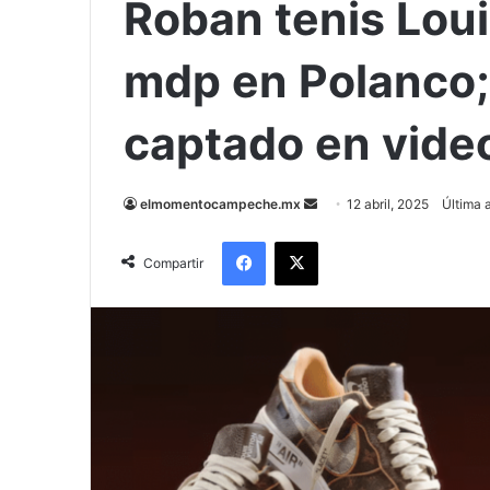
Roban tenis Loui
mdp en Polanco;
captado en vide
Send
elmomentocampeche.mx
12 abril, 2025
Última a
an
Facebook
X
email
Compartir