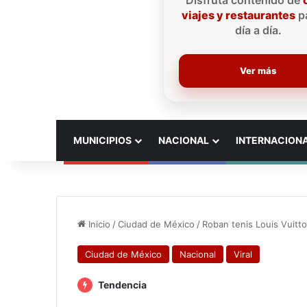
Disfruta contenido de
viajes y restaurantes
pa
día a día.
Ver más
INICIO
MUNICIPIOS
NACIONAL
INTERNACION
Inicio
/
Ciudad de México
/
Roban tenis Louis Vuitt
Ciudad de México
Nacional
Viral
Tendencia