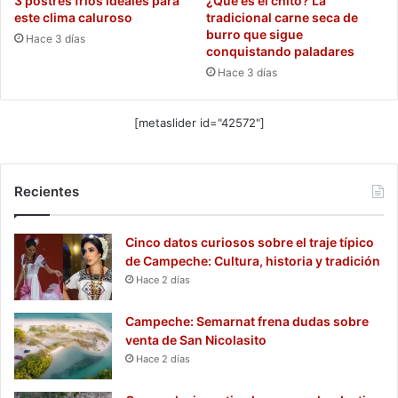
3 postres fríos ideales para
¿Qué es el chito? La
este clima caluroso
tradicional carne seca de
burro que sigue
Hace 3 días
conquistando paladares
Hace 3 días
[metaslider id="42572"]
Recientes
Cinco datos curiosos sobre el traje típico
de Campeche: Cultura, historia y tradición
Hace 2 días
Campeche: Semarnat frena dudas sobre
venta de San Nicolasito
Hace 2 días