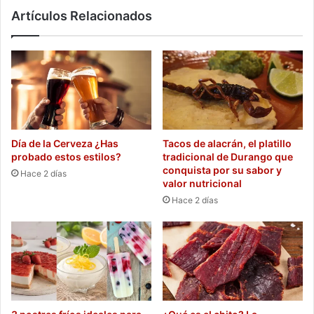
Carmen
Artículos Relacionados
Día de la Cerveza ¿Has
Tacos de alacrán, el platillo
probado estos estilos?
tradicional de Durango que
conquista por su sabor y
Hace 2 días
valor nutricional
Hace 2 días