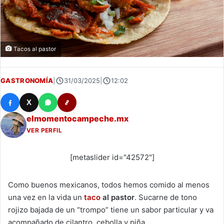
Tacos al pastor
GASTRONOMÍA
|
31/03/2025
|
12:02
X
elmomentocampeche.mx
VER PERFIL
[metaslider id="42572"]
Como buenos mexicanos, todos hemos comido al menos
una vez en la vida un
taco
al pastor
. Sucarne de tono
rojizo bajada de un “trompo” tiene un sabor particular y va
acompañado de cilantro, cebolla y piña.