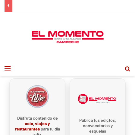
Menu
B
Disfruta contenido de
Publica tus edictos,
ocio, viajes y
convocatorias y
restaurantes
para tu día
esquelas
a día.