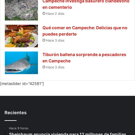
Campeche investiga basurero clandestino
en cementerio
Hace 2 días
Qué comer en Campeche: Delicias que no
puedes perderte
Hace 3 días
Tiburón ballena sorprende a pescadores
en Campeche
Hace 3 días
[metaslider id="42581"]
Recientes
Hace 9 horas
Sheinbaum anuncia vivienda para 12 millones de familias