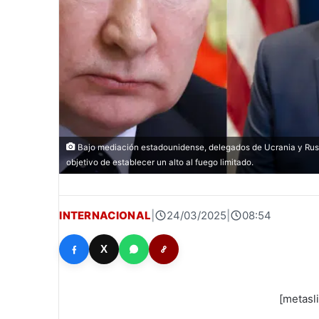
Bajo mediación estadounidense, delegados de Ucrania y Rusi
objetivo de establecer un alto al fuego limitado.
INTERNACIONAL
|
24/03/2025
|
08:54
X
[metasl