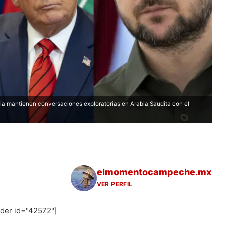
a mantienen conversaciones exploratorias en Arabia Saudita con el
elmomentocampeche.mx
VER PERFIL
ider id="42572"]