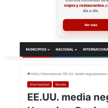
Disfruta contenido de
viajes y restaurantes
pa
día a día.
Ver más
INICIO
MUNICIPIOS
NACIONAL
INTERNACION
Inicio
/
Internacional
/
EE.UU. media negociaciones e
Internacional
Mundo
EE.UU. media ne