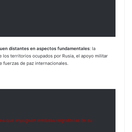
uen distantes en aspectos fundamentales
: la
los territorios ocupados por Rusia, el apoyo militar
de fuerzas de paz internacionales.
os que impugnen medidas migratorias de su