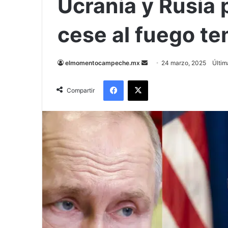
Ucrania y Rusia 
cese al fuego te
Send
elmomentocampeche.mx
24 marzo, 2025
Últim
an
Facebook
X
email
Compartir