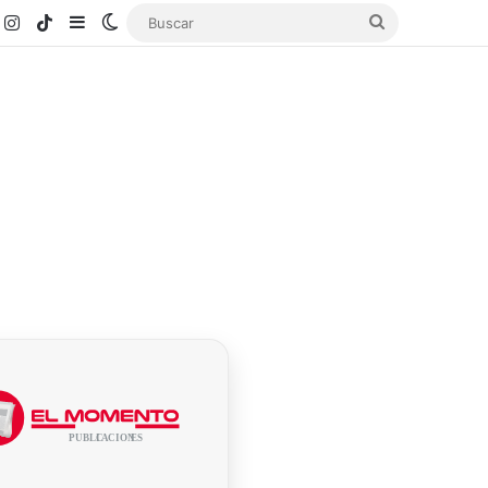
k
ouTube
Instagram
TikTok
Sidebar
Switch skin
Buscar