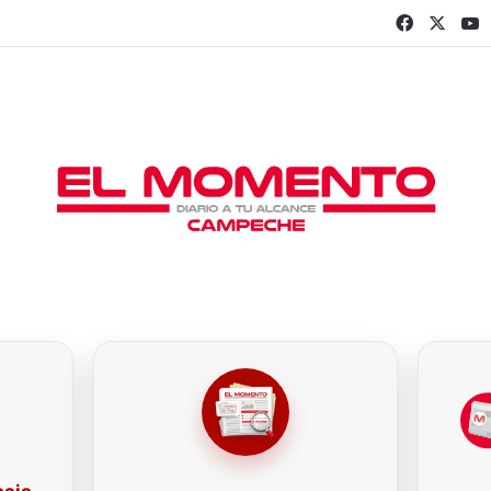
Faceboo
X
Y