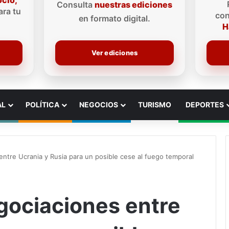
ocio,
Consulta
nuestras ediciones
ra tu
con
en formato digital.
H
Ver ediciones
AL
POLÍTICA
NEGOCIOS
TURISMO
DEPORTES
ntre Ucrania y Rusia para un posible cese al fuego temporal
gociaciones entre