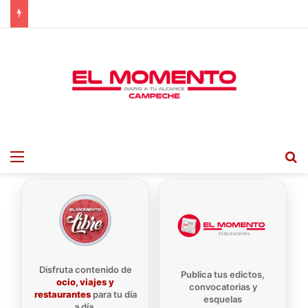
Menu
B
Disfruta contenido de
Publica tus edictos,
ocio, viajes y
convocatorias y
restaurantes
para tu día
esquelas
a día.