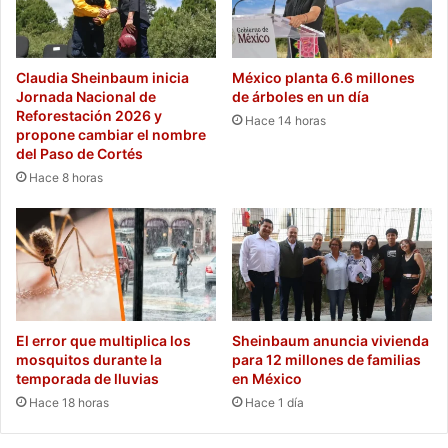
Claudia Sheinbaum inicia
México planta 6.6 millones
Jornada Nacional de
de árboles en un día
Reforestación 2026 y
Hace 14 horas
propone cambiar el nombre
del Paso de Cortés
Hace 8 horas
El error que multiplica los
Sheinbaum anuncia vivienda
mosquitos durante la
para 12 millones de familias
temporada de lluvias
en México
Hace 18 horas
Hace 1 día