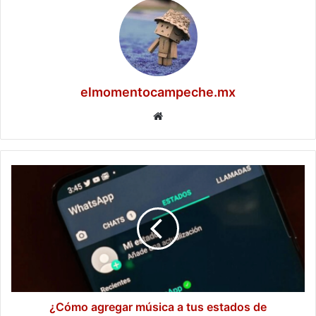
elmomentocampeche.mx
Website
¿Cómo
agregar
música
a
tus
estados
de
WhatsApp?
¿Cómo agregar música a tus estados de