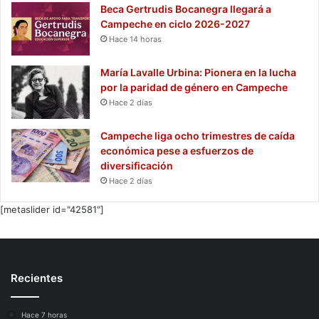
Beca Gertrudis Bocanegra llegará a
Campeche en ciclo 2026-2027
Hace 14 horas
María Lavalle Urbina: Pionera en la lucha
por la paridad de género en Campeche
Hace 2 días
Campeche liga ocho trimestres de caída
económica pese a esfuerzos de
diversificación
Hace 2 días
[metaslider id="42581"]
Recientes
Hace 7 horas