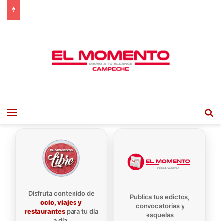
Menu
B
Disfruta contenido de
Publica tus edictos,
ocio, viajes y
convocatorias y
restaurantes
para tu día
esquelas
a día.