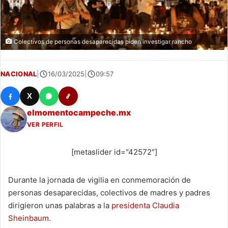
Colectivos de personas desaparecidas piden investigar rancho
NACIONAL
|
16/03/2025
|
09:57
X
elmomentocampeche.mx
VER PERFIL
[metaslider id="42572"]
Durante la jornada de vigilia en conmemoración de
personas desaparecidas, colectivos de madres y padres
dirigieron unas palabras a la
presidenta Claudia
Sheinbaum
.